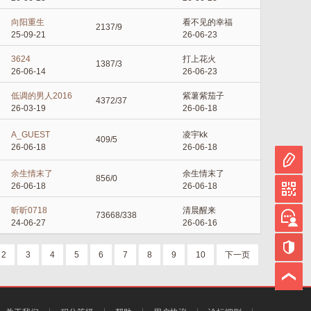
向阳重生
看不见的幸福
2137/9
25-09-21
26-06-23
3624
打上花火
1387/3
26-06-14
26-06-23
低调的男人2016
紫薯紫茄子
4372/37
26-03-19
26-06-18
A_GUEST
凌宇kk
409/5
26-06-18
26-06-18
余生情末了
余生情末了
856/0
26-06-18
26-06-18
昕昕0718
清晨醒来
73668/338
24-06-27
26-06-16
2
3
4
5
6
7
8
9
10
下一页