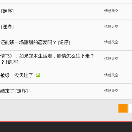
友
[逆序]
情感天空
）
[逆序]
情感天空
，还能谈一场甜甜的恋爱吗？
[逆序]
情感天空
的情书》，如果郑木生活着，剧情怎么往下走？
情感天空
剧？
[逆序]
也被绿，没天理了
情感天空
姻结束了
[逆序]
情感天空
1