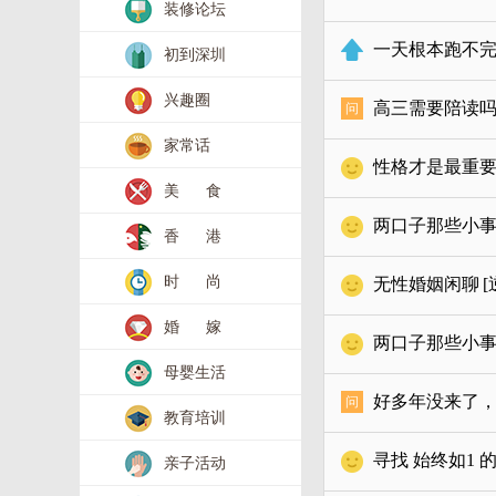
装修论坛
一天根本跑不完
初到深圳
兴趣圈
高三需要陪读
问
家常话
性格才是最重
美 食
两口子那些小事（2
香 港
时 尚
无性婚姻闲聊
[
婚 嫁
两口子那些小事儿（
母婴生活
好多年没来了
问
教育培训
寻找 始终如1 
亲子活动