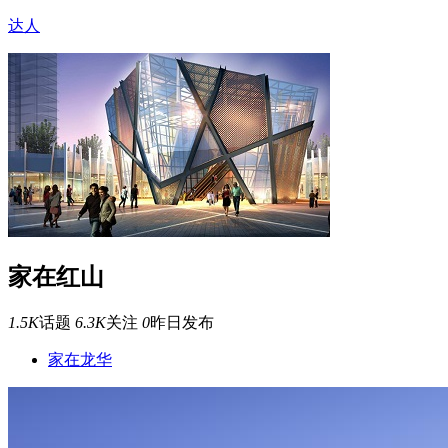
达人
家在红山
1.5K
话题
6.3K
关注
0
昨日发布
家在龙华