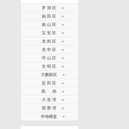
罗 湖 区
福 田 区
南 山 区
宝 安 区
龙 岗 区
龙 华 区
坪 山 区
光 明 区
大鹏新区
盐 田 区
凤 岗
大 亚 湾
巽 寮 湾
外地楼盘