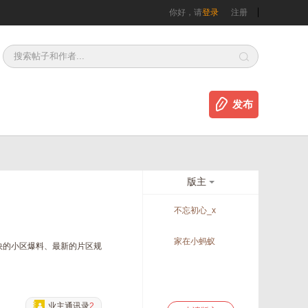
你好，请
登录
注册
发布
版主
不忘初心_x
家在小蚂蚁
快的小区爆料、最新的片区规
。
业主通讯录
2