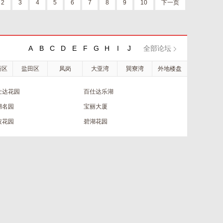
2
3
4
5
6
7
8
9
10
下一页
A
B
C
D
E
F
G
H
I
J
全部论坛
新区
盐田区
凤岗
大亚湾
巽寮湾
外地楼盘
仕达花园
百仕达乐湖
湖名园
宝丽大厦
波花园
碧湖花园