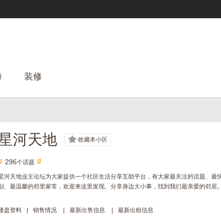
游
装修
星河天地
收藏本小区
#
#
296
个话题
星河天地业主论坛为大家提供一个社区生活分享互助平台，有大家最关注的话题、最
划、最温馨的邻里家常，欢迎来这里发现、分享身边大小事，找到我们最亲爱的邻居
楼盘资料
|
销售情况
|
最新出售信息
|
最新出租信息