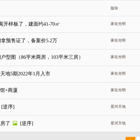
版块
寓开样板了，建面约41-70㎡
家在光明
期拿预售证了，备案价5.2万
家在光明
期户型图（86平米两房，103平米三房）
家在光明
地5期2022年1月入市
家在光明
公馆+商厦
家在光明
样
[逆序]
星河天地
交房了
[逆序]
星河天地