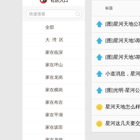
社区入口
标题
[图]星河天地公
全部
大 湾 区
[图]星河天地5
家在临深
[图]星河天地5
家在坪山
小道消息，星河天
家在龙岗
家在横岗
[图]光明·星河
家在布吉
星河天地怎么
家在平湖
星河这几天要
家在坂田
家在龙华