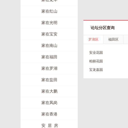
家在红山
家在光明
论坛分区查询
家在宝安
罗湖区
福田区
家在南山
安业花园
家在福田
柏丽花园
家在罗湖
宝龙嘉园
家在盐田
家在大鹏
家在凤岗
家在香港
安 居 房