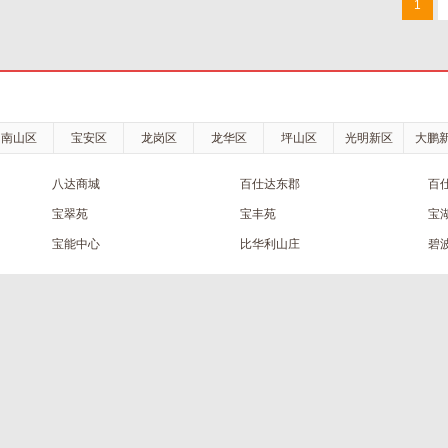
1
南山区
宝安区
龙岗区
龙华区
坪山区
光明新区
大鹏
八达商城
百仕达东郡
百
宝翠苑
宝丰苑
宝
宝能中心
比华利山庄
碧