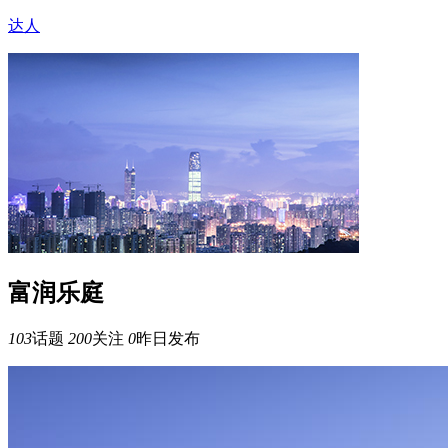
达人
富润乐庭
103
话题
200
关注
0
昨日发布