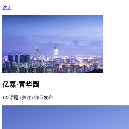
达人
亿嘉·菁华园
137
话题
1
关注
0
昨日发布