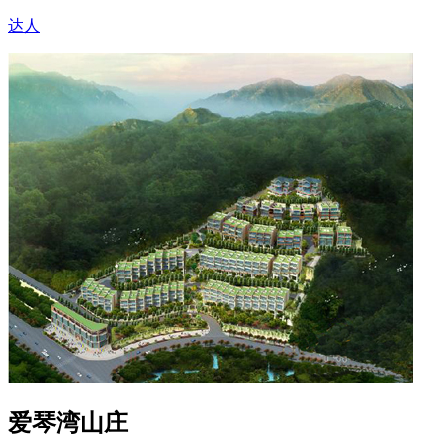
达人
爱琴湾山庄