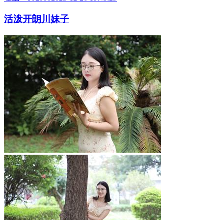
活泼开朗川妹子