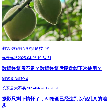
浏览 395
评论 9
#摄影技巧#
你走你路
2025-04-26 10:54:51
数据恢复贵不贵？数据恢复后硬盘能正常使用？
浏览 613
评论 4
长安居大不易
2025-04-24 17:26:20
摄影只剩下情怀了，AI绘画已经达到以假乱真的地
步