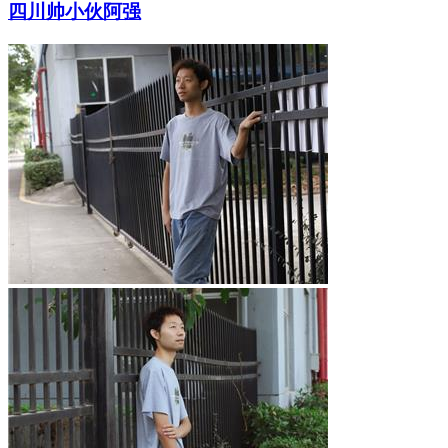
四川帅小伙阿强