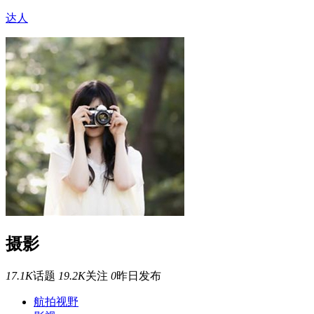
达人
摄影
17.1K
话题
19.2K
关注
0
昨日发布
航拍视野