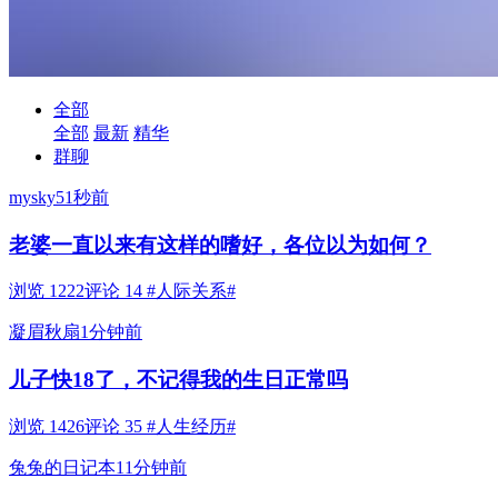
全部
全部
最新
精华
群聊
mysky5
1秒前
老婆一直以来有这样的嗜好，各位以为如何？
浏览 1222
评论 14
#人际关系#
凝眉秋扇
1分钟前
儿子快18了，不记得我的生日正常吗
浏览 1426
评论 35
#人生经历#
兔兔的日记本
11分钟前