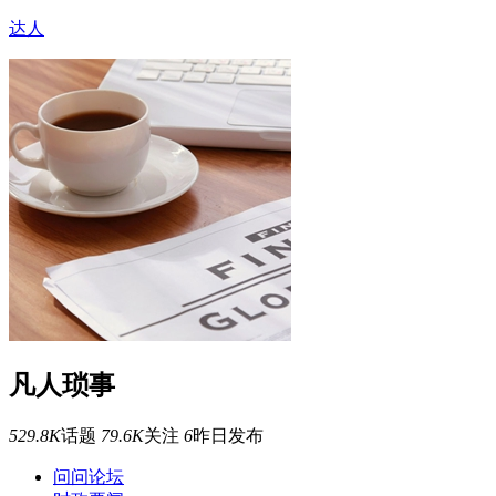
达人
凡人琐事
529.8K
话题
79.6K
关注
6
昨日发布
问问论坛