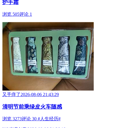
护手霜
浏览 505
评论 1
又手痒了
2026-08-06 21:43:29
清明节前乘绿皮火车随感
浏览 3273
评论 30
#人生经历#