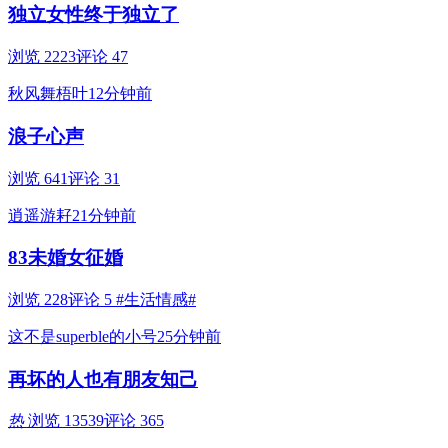
独立女性终于独立了
浏览 2223
评论 47
秋风舞梧叶
12分钟前
浪子心声
浏览 641
评论 31
逍遥游耔
21分钟前
83未婚女征婚
浏览 228
评论 5
#生活情感#
这不是superble的小号
25分钟前
再坏的人也有朋友知己
热
浏览 13539
评论 365