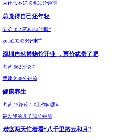
为什么不好取名
31分钟前
总觉得自己还年轻
浏览 352
评论 8
#吐嘈#
guan2024
36分钟前
深圳自然博物馆开业 ，票价忒贵了吧
浏览 562
评论 7
蔡建文
38分钟前
健康养生
浏览 15
评论 1
#工作问题#
最爱我的儿子
50分钟前
精
这两天忙着看“八千里路云和月”