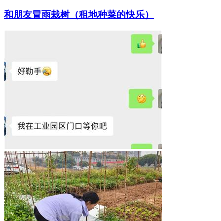
和朋友冒雨栽树（租地种菜的快乐）