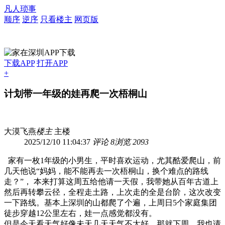
凡人琐事
顺序
逆序
只看楼主
网页版
下载APP
打开APP
+
计划带一年级的娃再爬一次梧桐山
大漠飞燕
楼主
主楼
2025/12/10 11:04:37
评论 8
浏览 2093
家有一枚1年级的小男生，平时喜欢运动，尤其酷爱爬山，前
几天他说“妈妈，能不能再去一次梧桐山，换个难点的路线
走？”， 本来打算这周五给他请一天假，我带她从百年古道上
然后再转攀云径，全程走土路，上次走的全是台阶，这次改变
一下路线。基本上深圳的山都爬了个遍，上周日5个家庭集团
徒步穿越12公里左右，娃一点感觉都没有。
但是今天看天气好像未天几天天气不太好，那就下周。我也请