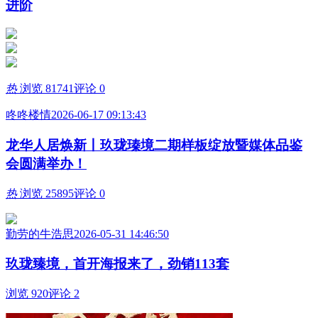
进阶
热
浏览 81741
评论 0
咚咚楼情
2026-06-17 09:13:43
龙华人居焕新丨玖珑瑧境二期样板绽放暨媒体品鉴
会圆满举办！
热
浏览 25895
评论 0
勤劳的牛浩思
2026-05-31 14:46:50
玖珑臻境，首开海报来了，劲销113套
浏览 920
评论 2