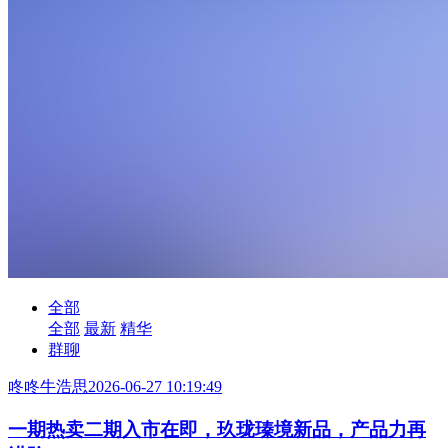
全部
全部
最新
精华
群聊
咚咚牛浩思
2026-06-27 10:19:49
一期热卖二期入市在即，玖珑瑧境新品，产品力再