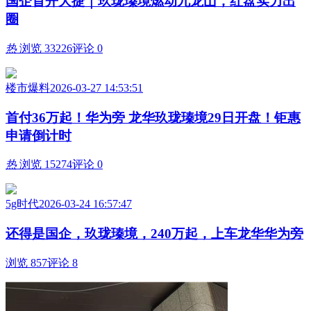
国企首开大捷｜玖珑瑧境燃动九龙山，红盘实力出
圈
热
浏览 33226
评论 0
楼市爆料
2026-03-27 14:53:51
首付36万起！华为旁 龙华玖珑瑧境29日开盘！钜惠
申请倒计时
热
浏览 15274
评论 0
5g时代
2026-03-24 16:57:47
还得是国企，玖珑瑧境，240万起，上车龙华华为旁
浏览 857
评论 8