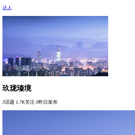
达人
玖珑瑧境
5
话题
1.7K
关注
0
昨日发布