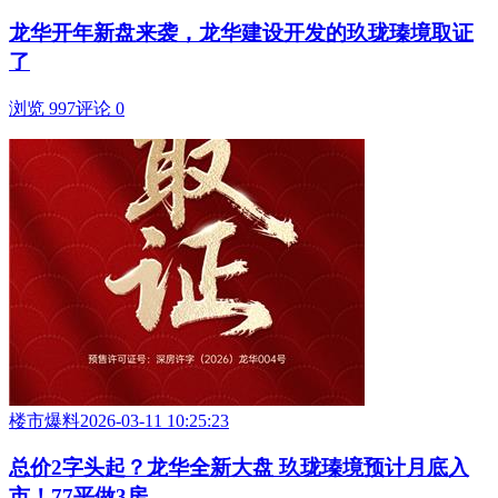
龙华开年新盘来袭，龙华建设开发的玖珑瑧境取证
了
浏览 997
评论 0
楼市爆料
2026-03-11 10:25:23
总价2字头起？龙华全新大盘 玖珑瑧境预计月底入
市！77平做3房