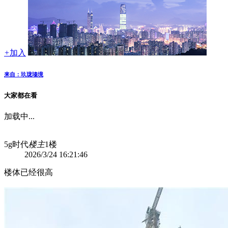
+
加入
来自：玖珑瑧境
大家都在看
加载中...
5g时代
楼主
1楼
2026/3/24 16:21:46
楼体已经很高