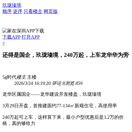
玖珑瑧境
顺序
逆序
只看楼主
网页版
下载APP
打开APP
+
还得是国企，玖珑瑧境，240万起，上车龙华华为旁
5g时代
楼主
主楼
2026/3/24 16:19:20
评论 8
浏览 859
龙华区属国企——龙华建设开发楼盘，玖珑瑧境
3月29日开盘，首推建面约77-134㎡新规住宅，高使用率
240万起可上车，这样算下来，最小户型优惠后是3.2万的价
格，真的够给力