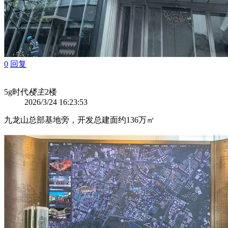
0
回复
5g时代
楼主
2楼
2026/3/24 16:23:53
九龙山总部基地旁，开发总建面约136万㎡