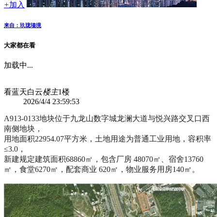
+
加入
来自：玖珑瑧境
大家都在看
加载中...
看蓝天白云
楼主
1楼
2026/4/4 23:59:53
A913-0133地块位于九龙山数字城龙澜大道与悦兴路交叉口西
南侧地块，
用地面积22954.07平方米，土地用途为普通工业用地，容积率
≤3.0，
新建规定建筑面积68860㎡，包含厂房 48070㎡、宿舍13760
㎡，食堂6270㎡，配套商业 620㎡，物业服务用房140㎡。