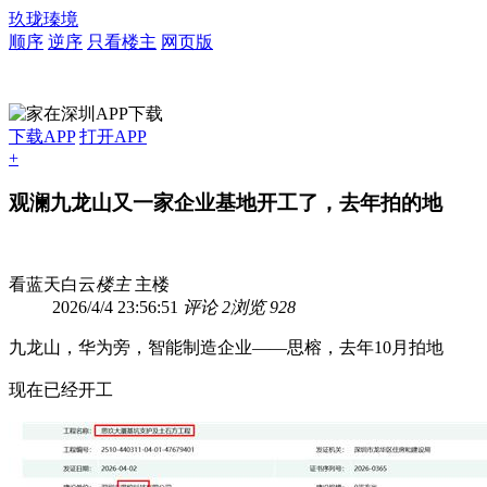
玖珑瑧境
顺序
逆序
只看楼主
网页版
下载APP
打开APP
+
观澜九龙山又一家企业基地开工了，去年拍的地
看蓝天白云
楼主
主楼
2026/4/4 23:56:51
评论 2
浏览 928
九龙山，华为旁，智能制造企业——思榕，去年10月拍地
现在已经开工