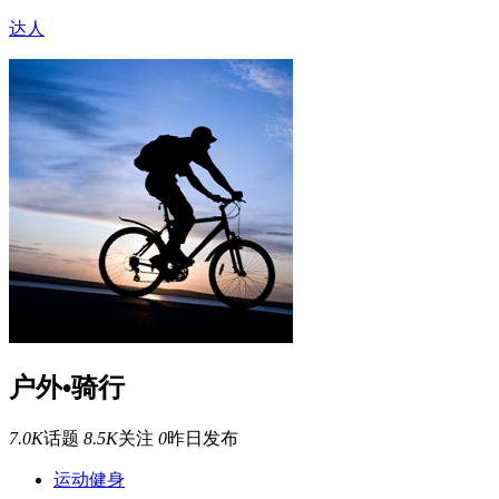
达人
户外•骑行
7.0K
话题
8.5K
关注
0
昨日发布
运动健身