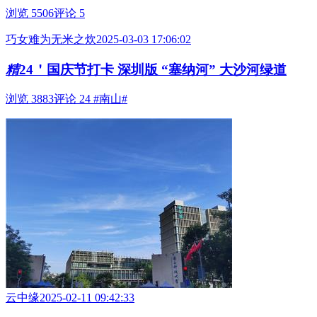
浏览 5506
评论 5
巧女难为无米之炊
2025-03-03 17:06:02
精
24＇国庆节打卡 深圳版 “塞纳河” 大沙河绿道
浏览 3883
评论 24
#南山#
云中缘
2025-02-11 09:42:33