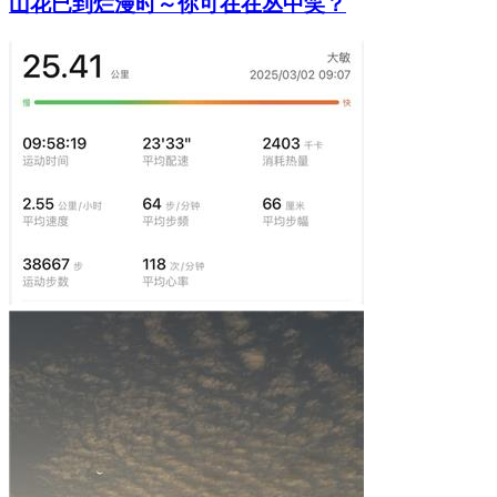
山花已到烂漫时～你可在在丛中笑？