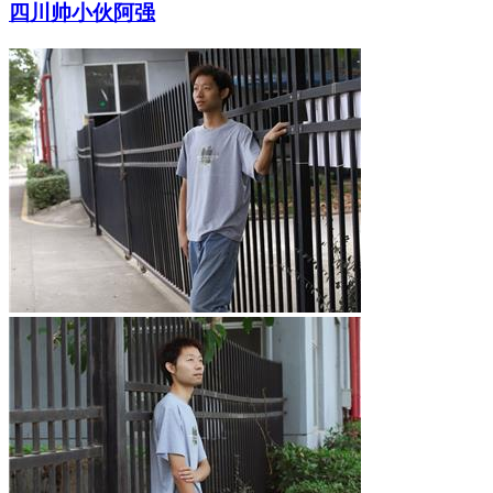
四川帅小伙阿强