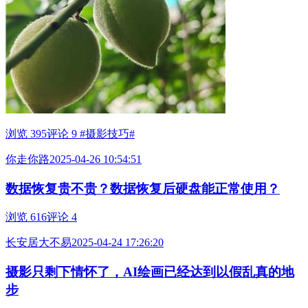
浏览 395
评论 9
#摄影技巧#
你走你路
2025-04-26 10:54:51
数据恢复贵不贵？数据恢复后硬盘能正常使用？
浏览 616
评论 4
长安居大不易
2025-04-24 17:26:20
摄影只剩下情怀了，AI绘画已经达到以假乱真的地
步