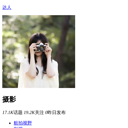
达人
摄影
17.1K
话题
19.2K
关注
0
昨日发布
航拍视野