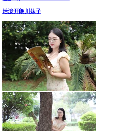
活泼开朗川妹子