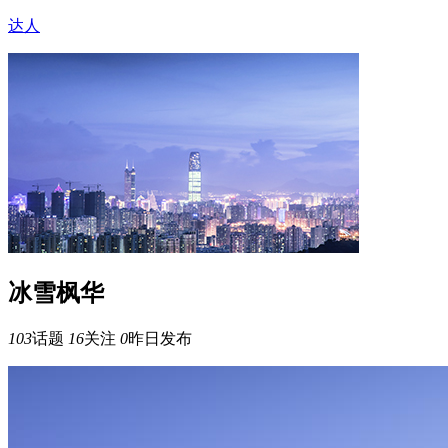
达人
冰雪枫华
103
话题
16
关注
0
昨日发布