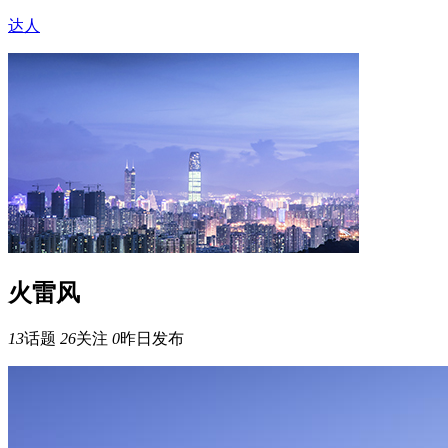
达人
火雷风
13
话题
26
关注
0
昨日发布