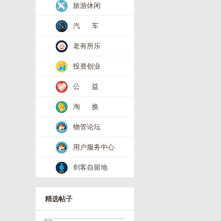
旅游休闲
汽 车
老有所乐
投资创业
公 益
淘 换
物管论坛
用户服务中心
剑客自留地
精选帖子