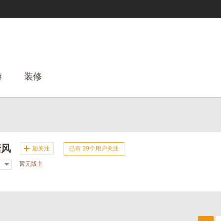
游
装修
塘风
加关注
已有
39
个用户关注
暂无版主