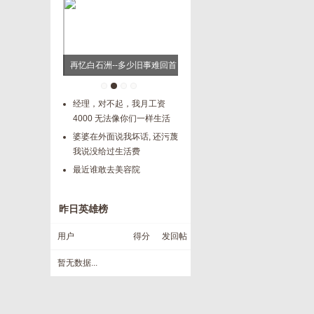
又做了一个小米
再忆白石洲--多少旧事难回首
弥勒真是个躺平的好地方
7
养起
经理，对不起，我月工资
4000 无法像你们一样生活
婆婆在外面说我坏话, 还污蔑
我说没给过生活费
最近谁敢去美容院
昨日英雄榜
用户
得分
发回帖
暂无数据...