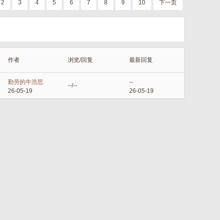
2
3
4
5
6
7
8
9
10
下一页
作者
浏览/回复
最新回复
勤劳的牛浩思
--
--/--
26-05-19
26-05-19