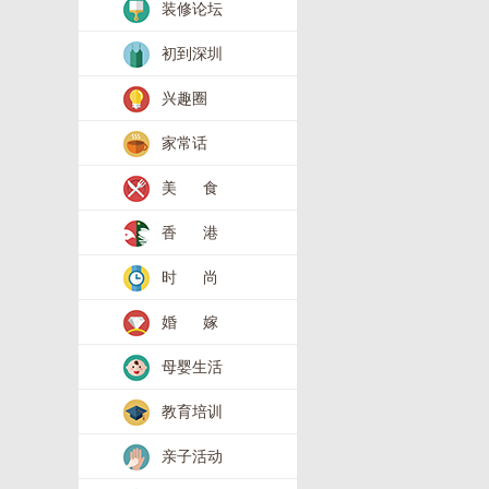
装修论坛
初到深圳
兴趣圈
家常话
美 食
香 港
时 尚
婚 嫁
母婴生活
教育培训
亲子活动