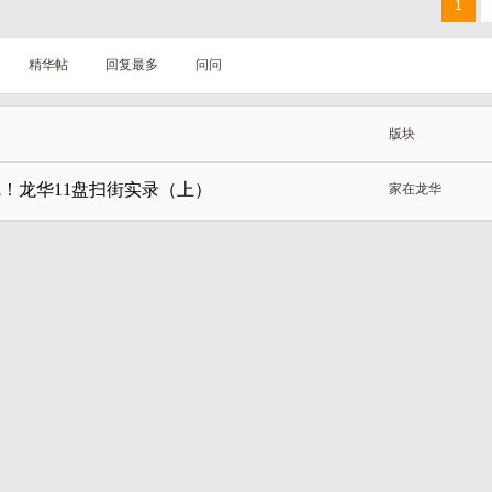
1
精华帖
回复最多
问问
版块
！龙华11盘扫街实录（上）
家在龙华