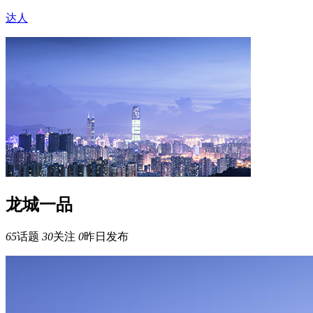
达人
龙城一品
65
话题
30
关注
0
昨日发布