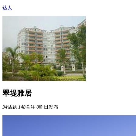
达人
翠堤雅居
34
话题
148
关注
0
昨日发布