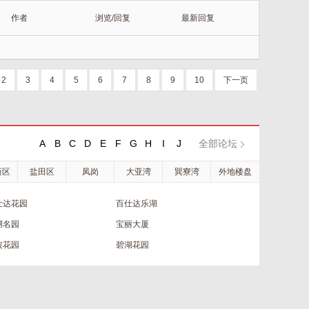
作者
浏览/回复
最新回复
2
3
4
5
6
7
8
9
10
下一页
A
B
C
D
E
F
G
H
I
J
全部论坛
新区
盐田区
凤岗
大亚湾
巽寮湾
外地楼盘
仕达花园
百仕达乐湖
湖名园
宝丽大厦
波花园
碧湖花园