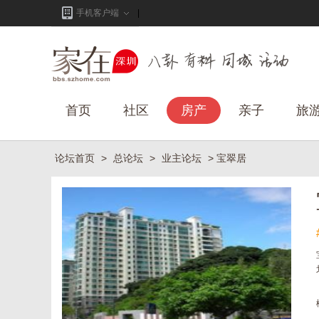
手机客户端
首页
社区
房产
亲子
旅
论坛首页
>
总论坛
>
业主论坛
> 宝翠居