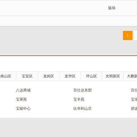
版块
1
南山区
宝安区
龙岗区
龙华区
坪山区
光明新区
大鹏
八达商城
百仕达东郡
百
宝翠苑
宝丰苑
宝
宝能中心
比华利山庄
碧