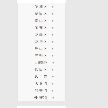
罗 湖 区
福 田 区
南 山 区
宝 安 区
龙 岗 区
龙 华 区
坪 山 区
光 明 区
大鹏新区
盐 田 区
凤 岗
大 亚 湾
巽 寮 湾
外地楼盘