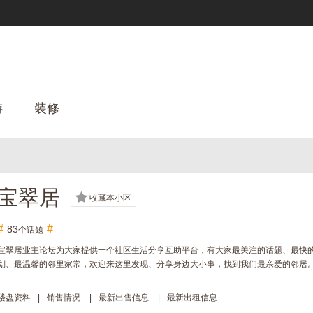
游
装修
宝翠居
收藏本小区
#
#
83
个话题
宝翠居业主论坛为大家提供一个社区生活分享互助平台，有大家最关注的话题、最快
划、最温馨的邻里家常，欢迎来这里发现、分享身边大小事，找到我们最亲爱的邻居
楼盘资料
|
销售情况
|
最新出售信息
|
最新出租信息