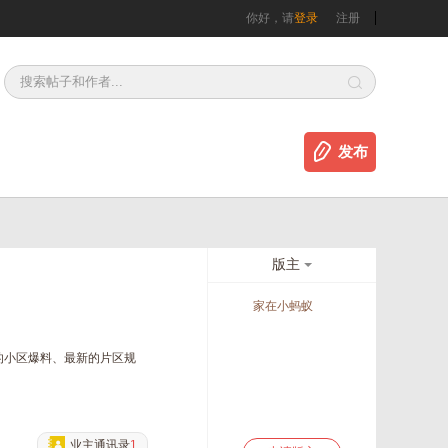
你好，请
登录
注册
发布
版主
家在小蚂蚁
的小区爆料、最新的片区规
。
业主通讯录
1