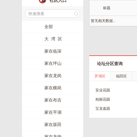
社区入口
标题
暂无相关数据...
全部
大 湾 区
家在临深
家在坪山
论坛分区查询
家在龙岗
罗湖区
福田区
家在横岗
安业花园
柏丽花园
家在布吉
宝龙嘉园
家在平湖
家在坂田
家在龙华