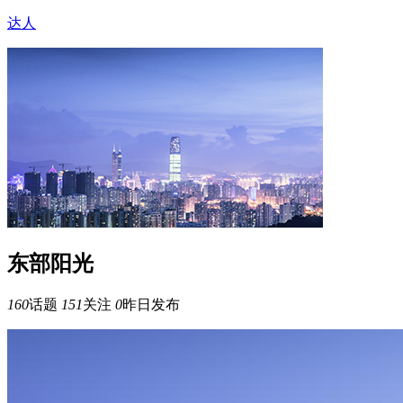
达人
东部阳光
160
话题
151
关注
0
昨日发布