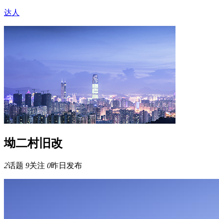
达人
坳二村旧改
2
话题
9
关注
0
昨日发布