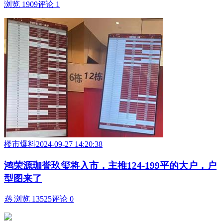
浏览 1909
评论 1
楼市爆料
2024-09-27 14:20:38
鸿荣源珈誉玖玺将入市，主推124-199平的大户，户
型图来了
热
浏览 13525
评论 0