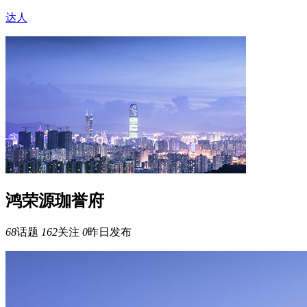
达人
鸿荣源珈誉府
68
话题
162
关注
0
昨日发布