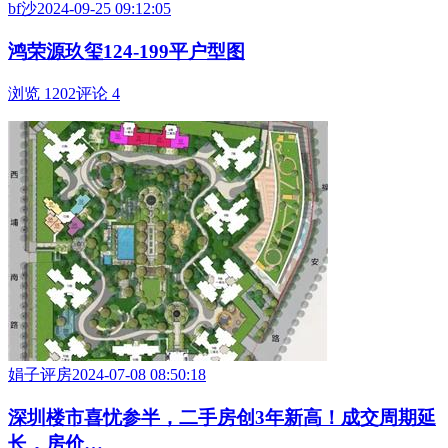
bf沙
2024-09-25 09:12:05
鸿荣源玖玺124-199平户型图
浏览 1202
评论 4
娟子评房
2024-07-08 08:50:18
深圳楼市喜忧参半，二手房创3年新高！成交周期延
长，房价…