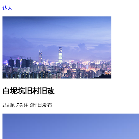
达人
白坭坑旧村旧改
1
话题
7
关注
0
昨日发布