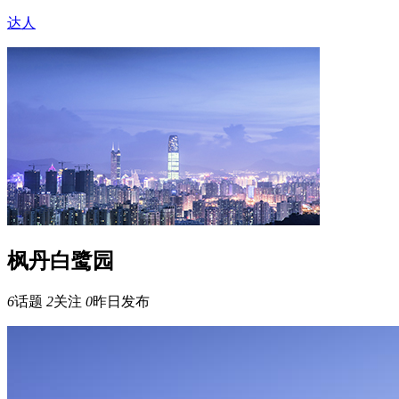
达人
枫丹白鹭园
6
话题
2
关注
0
昨日发布