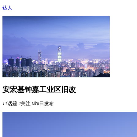
达人
安宏基钟嘉工业区旧改
11
话题
4
关注
0
昨日发布