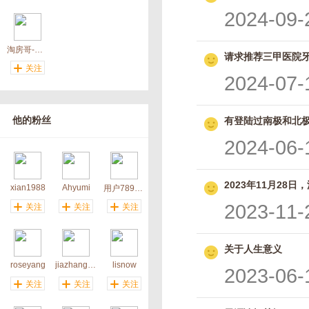
2024-09-
淘房哥-唔同
请求推荐三甲医院
关注
2024-07-
他的粉丝
有登陆过南极和北
2024-06-
2023年11月28
xian1988
Ahyumi
用户7893084229
2023-11-
关注
关注
关注
关于人生意义
roseyang
jiazhangliao
lisnow
2023-06-
关注
关注
关注