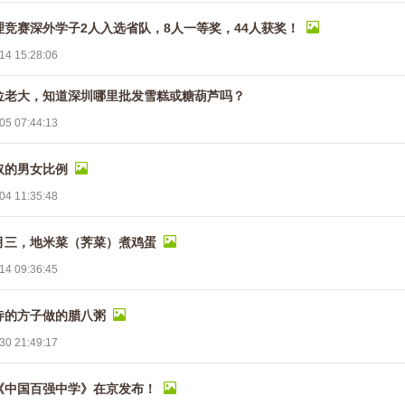
理竞赛深外学子2人入选省队，8人一等奖，44人获奖！
14 15:28:06
位老大，知道深圳哪里批发雪糕或糖葫芦吗？
05 07:44:13
取的男女比例
04 11:35:48
月三，地米菜（荠菜）煮鸡蛋
14 09:36:45
寺的方子做的腊八粥
30 21:49:17
《中国百强中学》在京发布！