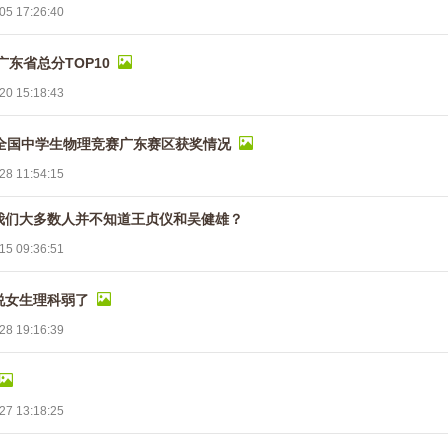
05 17:26:40
年广东省总分TOP10
20 15:18:43
届全国中学生物理竞赛广东赛区获奖情况
28 11:54:15
我们大多数人并不知道王贞仪和吴健雄？
15 09:36:51
说女生理科弱了
28 19:16:39
27 13:18:25