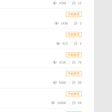
4768
13
学龄教育
1439
3
学龄教育
973
3
学龄教育
3136
76
学龄教育
5006
69
学龄教育
10008
59