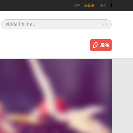
你好，请
登录
注册
发布