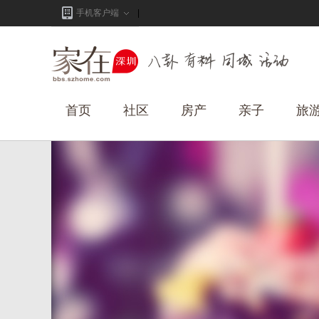
手机客户端
首页
社区
房产
亲子
旅