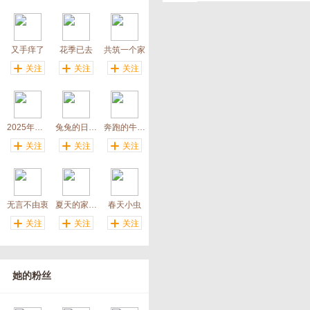
又手痒了
花季已去
共筑一个家
关注
关注
关注
2025年能找到媳妇吗
兔兔的日记本
奔跑的牛牛牛
关注
关注
关注
无言不由衷
夏天的家(用户注销)
春天小虫
关注
关注
关注
她的粉丝