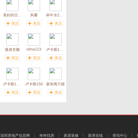
美好的日子来了
风饕
杯中水2018
关注
关注
关注
olina123
孤身支颖
卢卡斯1300
关注
关注
关注
卢卡斯1900
卢卡斯150
家有两只猫
关注
关注
关注
深圳房地产信息网
咚咚找房
家居装修
新房在线
资讯中心