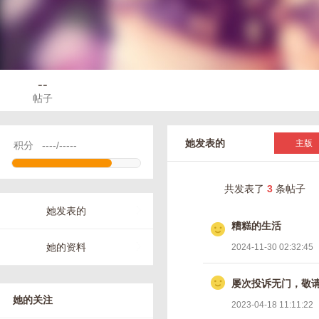
--
帖子
她发表的
主版
积分
----/-----
共发表了
3
条帖子
她发表的
糟糕的生活
她的资料
2024-11-30 02:32:45
屡次投诉无门，敬
她的关注
2023-04-18 11:11:22