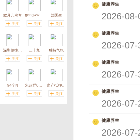
健康养生
2026-08-
gongww712
sz月儿弯弯
曾医生
关注
关注
关注
健康养生
2026-07-
深圳便捷蜂房屋改造
三十九
独特气氛
关注
关注
关注
健康养生
2026-07-
94个N
朱超群6362706_微信
房产抵押转经营贷
健康养生
关注
关注
关注
2026-07-
健康养生
2026-07-