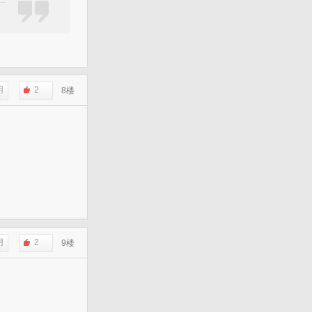
用
2
8楼
用
2
9楼