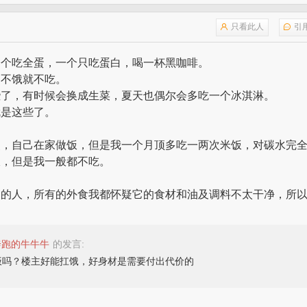
只看此人
引
一个吃全蛋，一个只吃蛋白，喝一杯黑咖啡。
，不饿就不吃。
些了，有时候会换成生菜，夏天也偶尔会多吃一个冰淇淋。
就是这些了。
点，自己在家做饭，但是我一个月顶多吃一两次米饭，对碳水完
饭，但是我一般都不吃。
剔的人，所有的外食我都怀疑它的食材和油及调料不太干净，所
。
奔跑的牛牛牛
的发言:
饭吗？楼主好能扛饿，好身材是需要付出代价的