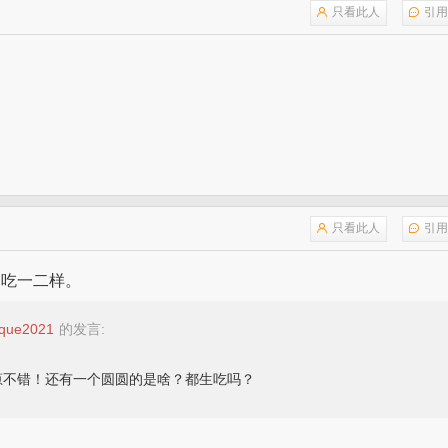
只看此人
引用
？
只看此人
引用
是吃一二样。
ique2021
的发言:
葱不错！还有一个圆圆的是啥？都生吃吗？