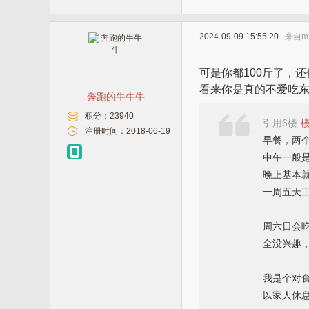
2024-09-09 15:55:20
来自
m
可是你都100斤了，
看来你是真的不爱吃
奔跑的牛牛牛
积分：
23940
引用6楼
注册时间：
2018-06-19
早餐，两
中午一般
晚上基本
一周五天
周六日会
全没兴趣
我是个对
以家人休