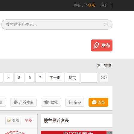
你好，请
登录
注册
发布
版主管理
4
5
6
7
下一页
尾页
更
只看楼主
收藏
逆序
回复
引用
楼主最近发表
主楼