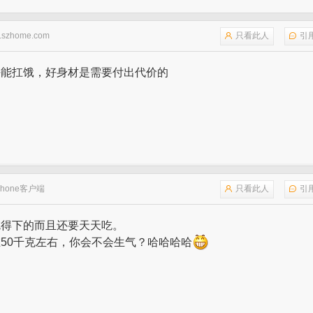
.szhome.com
只看此人
引
好能扛饿，好身材是需要付出代价的
Phone客户端
只看此人
引
吃得下的而且还要天天吃。
50千克左右，你会不会生气？哈哈哈哈