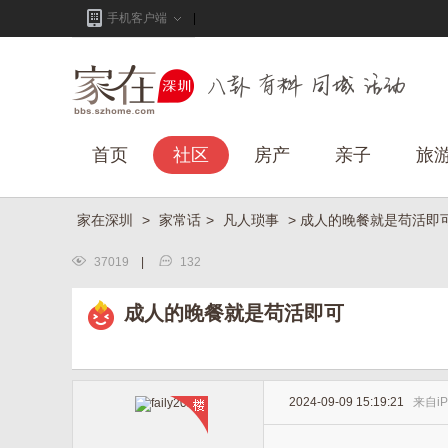
手机客户端
首页
社区
房产
亲子
旅
家在深圳
>
家常话
>
凡人琐事
> 成人的晚餐就是苟活即
37019
|
132
成人的晚餐就是苟活即可
2024-09-09 15:19:21
来自
i