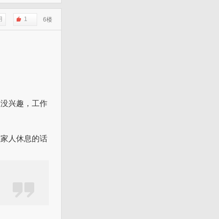
用
1
6楼
全没兴趣，工作
以家人休息的话