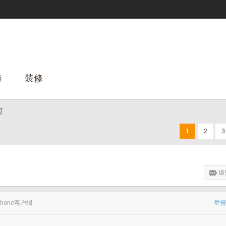
游
装修
可
1
2
3
追
Phone客户端
举报