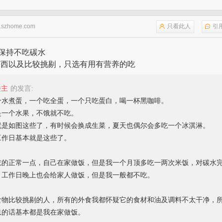
.szhome.com
只看此人
引
还保持不吃碳水
东西以及比较挑剔，只选有用有营养的吃
楼主
的发言:
个水煮蛋，一个吃全蛋，一个只吃蛋白，喝一杯黑咖啡。
是一个水果，不饿就不吃。
就是如图这些了，有时候会换成生菜，夏天也偶尔会多吃一个冰淇淋。
工作日基本就是这些了。
吃的正常一点，自己在家做饭，但是我一个月顶多吃一两次米饭，对碳水
，工作日晚上也会给家人做饭，但是我一般都不吃。
食物比较挑剔的人，所有的外食我都怀疑它的食材和油及调料不太干净，
息的话基本都是我在家做饭。