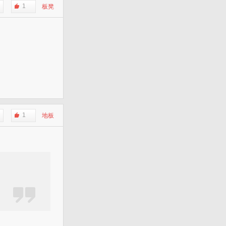
1
板凳
1
地板