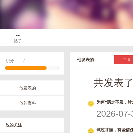
--
帖子
他发表的
主版
积分
----/-----
共发表
他发表的
为何“药之不及，针
他的资料
2026-07-
他的关注
试过才懂，有些信