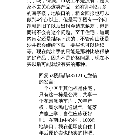
到了吗，保底。市场上不是没有，是大
家不去关心这类产品。还有那种2万多
的写字楼，地铁口的，租金回报也可以
做到4个点以上。但是写字楼有一个问
题就是旧了以后出租会越来越差，但是
商铺不会有这个问题。至于住宅，短期
内肯定还是继续下跌的，不管南山还是
沙井都会继续下跌，要买也可以继续
等。现在能出手的只能是那种比较稀缺
的好产品，因为不是价格问题，现在不
买以后可能就没有买的那种。
回复52楼
晶晶4851215_微信
的发言:
一个小区里其他栋是住宅，
只有这一栋是公寓，共享一
个花园泳池车库，70年产
权，民水民电通燃气，能落
户能上学，自住应该还好
吧。在南山中心区，100米
地铁口，我在想即使自住十
年后原价卖也能卖的掉吧。