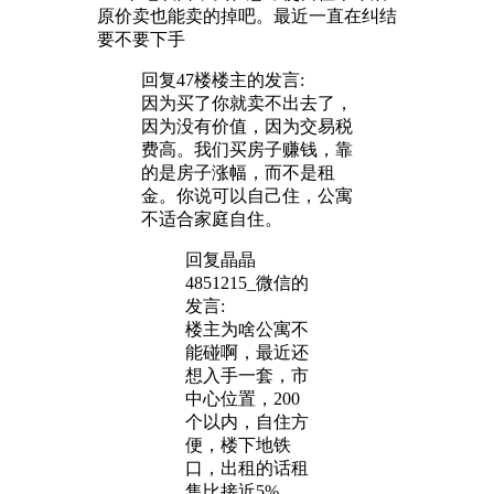
原价卖也能卖的掉吧。最近一直在纠结
要不要下手
回复47楼
楼主
的发言:
因为买了你就卖不出去了，
因为没有价值，因为交易税
费高。我们买房子赚钱，靠
的是房子涨幅，而不是租
金。你说可以自己住，公寓
不适合家庭自住。
回复
晶晶
4851215_微信
的
发言:
楼主为啥公寓不
能碰啊，最近还
想入手一套，市
中心位置，200
个以内，自住方
便，楼下地铁
口，出租的话租
售比接近5%