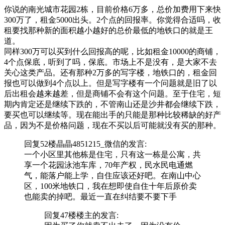
你说的南光城市花园2栋，目前价格6万多，总价加费用下来快
300万了，租金5000出头。2个点的回报率。你觉得合适吗，收
租要找那种新的面积越小越好的总价最低的地铁口的就是王
道。
同样300万可以买到什么回报高的呢，比如租金10000的商铺，
4个点保底，听到了吗，保底。市场上不是没有，是大家不去
关心这类产品。还有那种2万多的写字楼，地铁口的，租金回
报也可以做到4个点以上。但是写字楼有一个问题就是旧了以
后出租会越来越差，但是商铺不会有这个问题。至于住宅，短
期内肯定还是继续下跌的，不管南山还是沙井都会继续下跌，
要买也可以继续等。现在能出手的只能是那种比较稀缺的好产
品，因为不是价格问题，现在不买以后可能就没有买的那种。
回复52楼
晶晶4851215_微信
的发言:
一个小区里其他栋是住宅，只有这一栋是公寓，共
享一个花园泳池车库，70年产权，民水民电通燃
气，能落户能上学，自住应该还好吧。在南山中心
区，100米地铁口，我在想即使自住十年后原价卖
也能卖的掉吧。最近一直在纠结要不要下手
回复47楼
楼主
的发言: