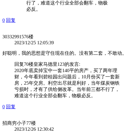
行了，难道这个行业全部会翻车，物极
必反。
0
回复
303329915
76楼
2023/12/25 12:05:39
好聪明，我的思想是守住现在住的。没有第二套，不敢动。
回复70楼
皇家马德里123
的发言:
2020年底卖掉宝中一套140平的房产，买了两年理
财，今年看到碧桂园出问题后，10月份买了一套新
房，25年交房。利空出尽就是利好，当年煤炭钢铁
亏损时，才有了供给侧改革。当年前三都不行了，
难道这个行业全部会翻车，物极必反。
0
回复
招商穷小子
77楼
2023/12/26 12:30:42