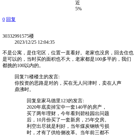
近
5%
0
回复
303329915
75楼
2023/12/25 12:04:35
不是公寓，是住宅区，位置一直看好。老家也没房，回去住也
是可以的，当时买的面积也不大，老家都是100多平的，我们
都挑的100以内的。
回复71楼
楼主
的发言:
你投资的思路是对的，买在无人问津时，卖在人声
鼎沸时。
回复
皇家马德里123
的发言:
2020年底卖掉宝中一套140平的房产，
买了两年理财，今年看到碧桂园出问题
后，10月份买了一套新房，25年交房。
利空出尽就是利好，当年煤炭钢铁亏损
时，才有了供给侧改革。当年前三都不