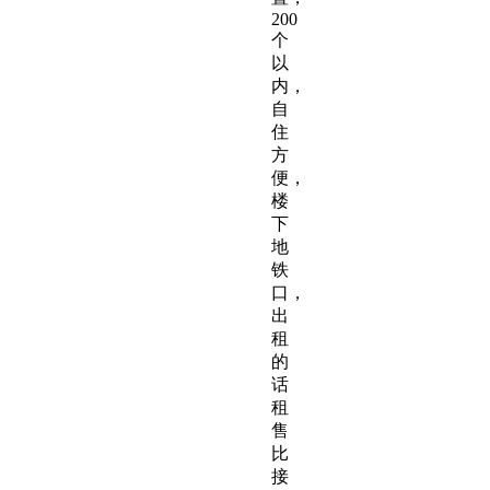
200
个
以
内，
自
住
方
便，
楼
下
地
铁
口，
出
租
的
话
租
售
比
接