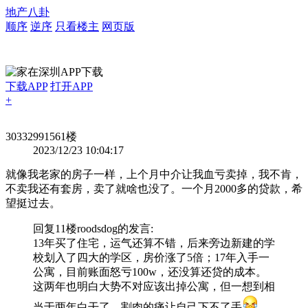
地产八卦
顺序
逆序
只看楼主
网页版
下载APP
打开APP
+
303329915
61楼
2023/12/23 10:04:17
就像我老家的房子一样，上个月中介让我血亏卖掉，我不肯，
不卖我还有套房，卖了就啥也没了。一个月2000多的贷款，希
望挺过去。
回复11楼
roodsdog
的发言:
13年买了住宅，运气还算不错，后来旁边新建的学
校划入了四大的学区，房价涨了5倍；17年入手一
公寓，目前账面怒亏100w，还没算还贷的成本。
这两年也明白大势不对应该出掉公寓，但一想到相
当于两年白干了，割肉的痛让自己下不了手