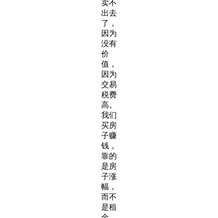
卖不
出去
了，
因为
没有
价
值，
因为
交易
税费
高。
我们
买房
子赚
钱，
靠的
是房
子涨
幅，
而不
是租
金。