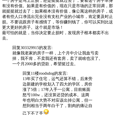
一个房子是马上止损，还是挺挺就过去了，要看这个房子本身
有没有价值。如果是有价值的，现在只是市场的正常回调，那
就挺挺就过去了；如果根本没有价值，像公寓这样的房子，或
者有些人口净流出完全没有支柱产业的小城市，肯定要及时止
损。不要说跟房子有感情了，等你赚到钱了，你可以买到比这
更大更好的房子。这个就是市场！
最可怕的就是，当你决定要止损时，发现房子根本都卖不出
去。
回复
303329915
的发言:
就像我老家的房子一样，上个月中介让我血亏卖
掉，我不肯，不卖我还有套房，卖了就啥也没了。
一个月2000多的贷款，希望挺过去。
回复11楼
roodsdog
的发言:
13年买了住宅，运气还算不错，后来旁
边新建的学校划入了四大的学区，房价
涨了5倍；17年入手一公寓，目前账面
怒亏100w，还没算还贷的成本。这两
年也明白大势不对应该出掉公寓，但一
想到相当于两年白干了，割肉的痛让自
己下不了手