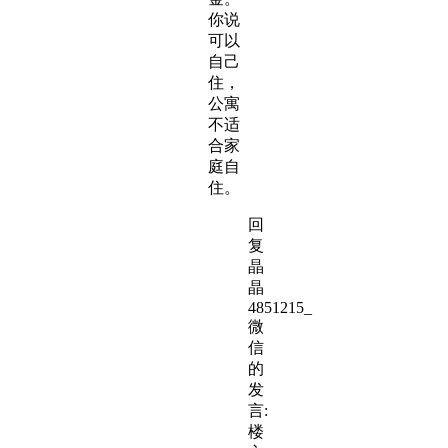
你说
可以
自己
住，
公寓
不适
合家
庭自
住。
回
复
晶
晶
4851215_
微
信
的
发
言:
楼