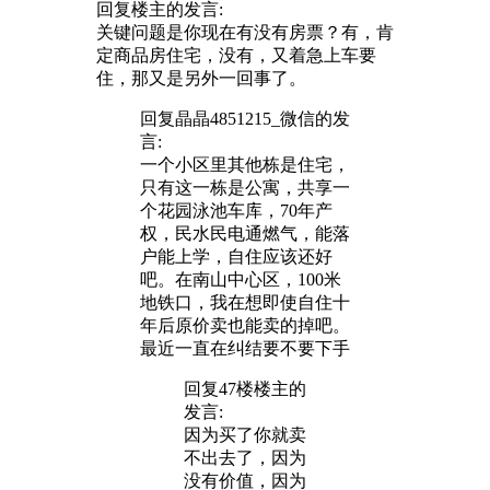
回复
楼主
的发言:
关键问题是你现在有没有房票？有，肯
定商品房住宅，没有，又着急上车要
住，那又是另外一回事了。
回复
晶晶4851215_微信
的发
言:
一个小区里其他栋是住宅，
只有这一栋是公寓，共享一
个花园泳池车库，70年产
权，民水民电通燃气，能落
户能上学，自住应该还好
吧。在南山中心区，100米
地铁口，我在想即使自住十
年后原价卖也能卖的掉吧。
最近一直在纠结要不要下手
回复47楼
楼主
的
发言:
因为买了你就卖
不出去了，因为
没有价值，因为