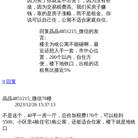
因为买了你就卖不出去了，因为没有价
值，因为交易税费高。我们买房子赚
钱，靠的是房子涨幅，而不是租金。你
说可以自己住，公寓不适合家庭自住。
回复
晶晶4851215_微信
的发
言:
楼主为啥公寓不能碰啊，最
近还想入手一套，市中心位
置，200个以内，自住方
便，楼下地铁口，出租的话
租售比接近5%
0
回复
晶晶4851215_微信
78楼
2023/12/26 15:37:13
不是这个，40平一房一厅，总价加税费170个，可以租到
5500。小区里4栋住宅1栋公寓，还挺适合住家，楼下就是地铁
口