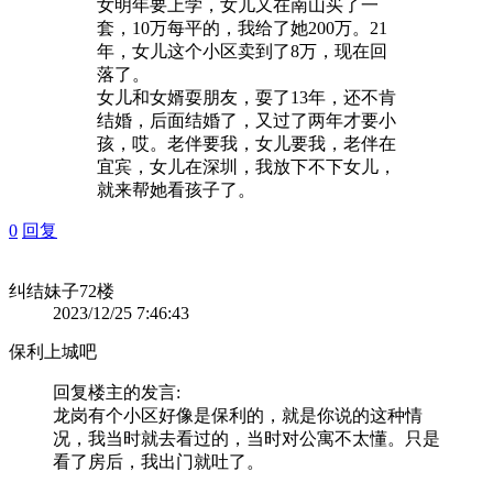
女明年要上学，女儿又在南山买了一
套，10万每平的，我给了她200万。21
年，女儿这个小区卖到了8万，现在回
落了。
女儿和女婿耍朋友，耍了13年，还不肯
结婚，后面结婚了，又过了两年才要小
孩，哎。老伴要我，女儿要我，老伴在
宜宾，女儿在深圳，我放下不下女儿，
就来帮她看孩子了。
0
回复
纠结妹子
72楼
2023/12/25 7:46:43
保利上城吧
回复
楼主
的发言:
龙岗有个小区好像是保利的，就是你说的这种情
况，我当时就去看过的，当时对公寓不太懂。只是
看了房后，我出门就吐了。