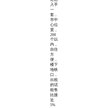
入手
一
套，
市中
心位
置，
200
个以
内，
自住
方
便，
楼下
地铁
口，
出租
的话
租售
比接
近
5%