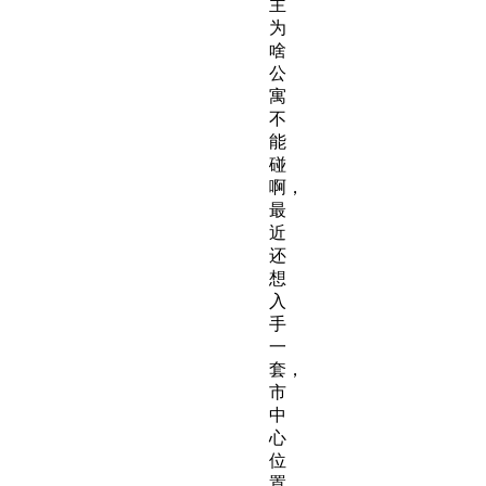
主
为
啥
公
寓
不
能
碰
啊，
最
近
还
想
入
手
一
套，
市
中
心
位
置，