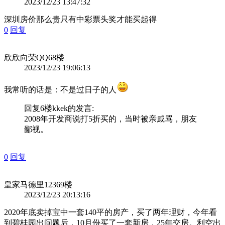
2023/12/23 13:47:32
深圳房价那么贵只有中彩票头奖才能买起得
0
回复
欣欣向荣QQ
68楼
2023/12/23 19:06:13
我常听的话是：不是过日子的人
回复6楼
kkek
的发言:
2008年开发商说打5折买的，当时被亲戚骂，朋友
鄙视。
0
回复
皇家马德里123
69楼
2023/12/23 20:13:16
2020年底卖掉宝中一套140平的房产，买了两年理财，今年看
到碧桂园出问题后，10月份买了一套新房，25年交房。利空出