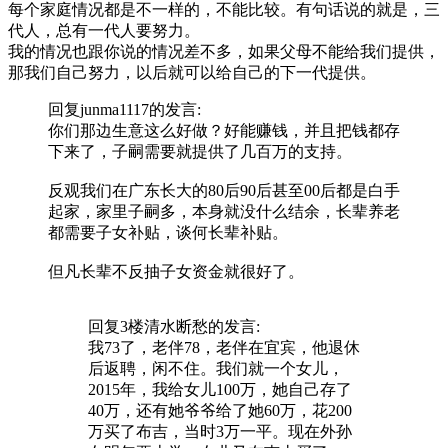
每个家庭情况都是不一样的，不能比较。有句话说的就是，三
代人，总有一代人要努力。
我的情况也跟你说的情况差不多，如果父母不能给我们提供，
那我们自己努力，以后就可以给自己的下一代提供。
回复
junma1117
的发言:
你们那边生意这么好做？好能赚钱，并且把钱都存
下来了，子嗣需要就提供了几百万的支持。
反观我们在广东长大的80后90后甚至00后都是白手
起家，家里子嗣多，本身就没什么结余，长辈养老
都需要子女补贴，谈何长辈补贴。
但凡长辈不反抽子女资金就很好了。
回复3楼
清水断愁
的发言:
我73了，老伴78，老伴在宜宾，他退休
后返聘，闲不住。我们就一个女儿，
2015年，我给女儿100万，她自己存了
40万，还有她爷爷给了她60万，花200
万买了布吉，当时3万一平。现在外孙