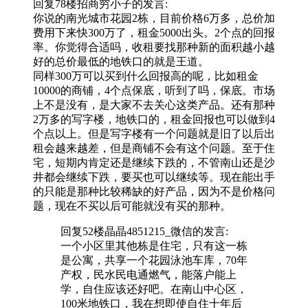
回复78楼
招商穷小子
的发言:
你说的南光城市花园2栋，目前价格6万多，总价加
费用下来快300万了，租金5000出头。2个点的回报
率。你觉得合适吗，收租要找那种新的面积越小越
好的总价最低的地铁口的就是王道。
同样300万可以买到什么回报高的呢，比如租金
10000的商铺，4个点保底，听到了吗，保底。市场
上不是没有，是大家不去关心这类产品。还有那种
2万多的写字楼，地铁口的，租金回报也可以做到4
个点以上。但是写字楼有一个问题就是旧了以后出
租会越来越差，但是商铺不会有这个问题。至于住
宅，短期内肯定还是继续下跌的，不管南山还是沙
井都会继续下跌，要买也可以继续等。现在能出手
的只能是那种比较稀缺的好产品，因为不是价格问
题，现在不买以后可能就没有买的那种。
回复52楼
晶晶4851215_微信
的发言:
一个小区里其他栋是住宅，只有这一栋
是公寓，共享一个花园泳池车库，70年
产权，民水民电通燃气，能落户能上
学，自住应该还好吧。在南山中心区，
100米地铁口，我在想即使自住十年后