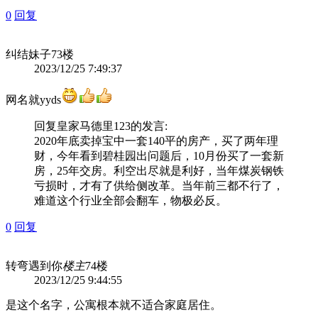
0
回复
纠结妹子
73楼
2023/12/25 7:49:37
网名就yyds
回复
皇家马德里123
的发言:
2020年底卖掉宝中一套140平的房产，买了两年理
财，今年看到碧桂园出问题后，10月份买了一套新
房，25年交房。利空出尽就是利好，当年煤炭钢铁
亏损时，才有了供给侧改革。当年前三都不行了，
难道这个行业全部会翻车，物极必反。
0
回复
转弯遇到你
楼主
74楼
2023/12/25 9:44:55
是这个名字，公寓根本就不适合家庭居住。