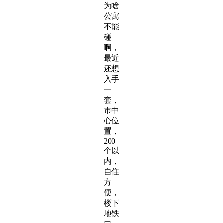
为啥
公寓
不能
碰
啊，
最近
还想
入手
一
套，
市中
心位
置，
200
个以
内，
自住
方
便，
楼下
地铁