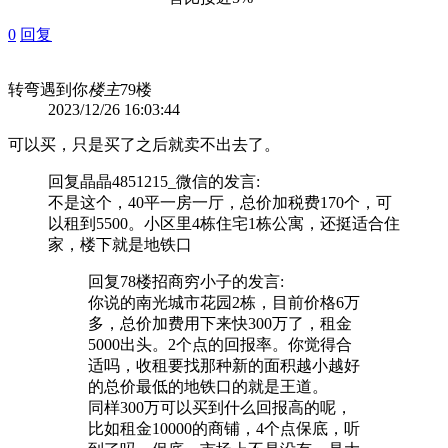
0
回复
转弯遇到你
楼主
79楼
2023/12/26 16:03:44
可以买，只是买了之后就卖不出去了。
回复
晶晶4851215_微信
的发言:
不是这个，40平一房一厅，总价加税费170个，可
以租到5500。小区里4栋住宅1栋公寓，还挺适合住
家，楼下就是地铁口
回复78楼
招商穷小子
的发言:
你说的南光城市花园2栋，目前价格6万
多，总价加费用下来快300万了，租金
5000出头。2个点的回报率。你觉得合
适吗，收租要找那种新的面积越小越好
的总价最低的地铁口的就是王道。
同样300万可以买到什么回报高的呢，
比如租金10000的商铺，4个点保底，听