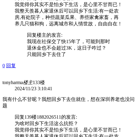
我觉得你其实不是怕乡下生活，是心里不甘而已！
我整天羨暮人家退休后可以回乡下生活:有一处农
房,有处院子，种些蔬菜瓜果、养些家禽家畜，再
养几只猫和狗，远离城市和人情世故，自由自在！
回复
楼主
的发言:
我现在社保交了快15年了，可能到那时
退休金也不会超过3K，这日子咋过？
只能回乡下去住了
0
回复
tonyharma
楼主
133楼
2024/11/23 3:10:41
我有什么不甘呢？我想回乡下去住就住，想在深圳养老也没问
题
回复139楼
1882026511
的发言:
为啥对回乡下生活这么抗拒？
我觉得你其实不是怕乡下生活，是心里不甘而已！
我整天羨暮人家退休后可以回乡下生活:有一处农