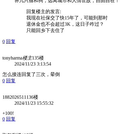
养几只猫和狗，远离城市和人情世故，自由自在！
回复
楼主
的发言:
我现在社保交了快15年了，可能到那时
退休金也不会超过3K，这日子咋过？
只能回乡下去住了
0
回复
tonyharma
楼主
135楼
2024/11/23 3:13:54
怎么接连回复了三次，晕倒
0
回复
1882026511
136楼
2024/11/23 15:55:32
+100!
0
回复