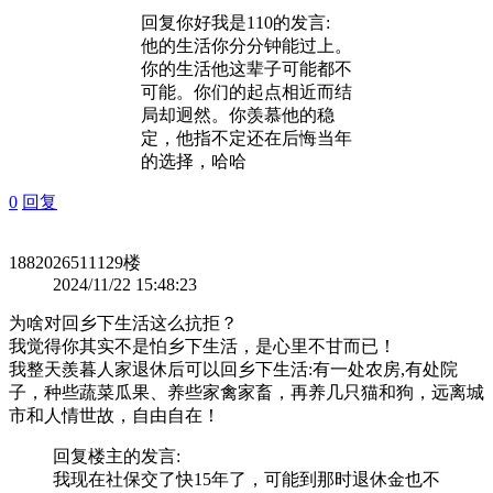
回复
你好我是110
的发言:
他的生活你分分钟能过上。
你的生活他这辈子可能都不
可能。你们的起点相近而结
局却迥然。你羡慕他的稳
定，他指不定还在后悔当年
的选择，哈哈
0
回复
1882026511
129楼
2024/11/22 15:48:23
为啥对回乡下生活这么抗拒？
我觉得你其实不是怕乡下生活，是心里不甘而已！
我整天羨暮人家退休后可以回乡下生活:有一处农房,有处院
子，种些蔬菜瓜果、养些家禽家畜，再养几只猫和狗，远离城
市和人情世故，自由自在！
回复
楼主
的发言:
我现在社保交了快15年了，可能到那时退休金也不