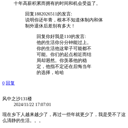
十年高薪积累而拥有的时间和机会受益了。
回复
1882026511
的发言:
说明你还年青，根本不知道体制内和体
制外退休后差别有多大！
回复
你好我是110
的发言:
他的生活你分分钟能过上。
你的生活他这辈子可能都不
可能。你们的起点相近而结
局却迥然。你羡慕他的稳
定，他指不定还在后悔当年
的选择，哈哈
0
回复
风中之沙
131楼
2024/11/22 17:07:01
现在乡下人越来越少了，再过一些年就更少了，我是受不了这
么清静的生活。。。