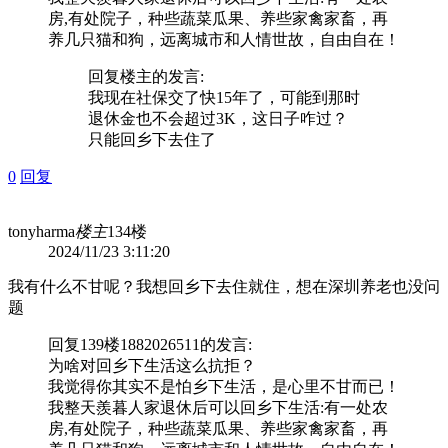
房,有处院子，种些蔬菜瓜果、养些家禽家畜，再
养几只猫和狗，远离城市和人情世故，自由自在！
回复
楼主
的发言:
我现在社保交了快15年了，可能到那时
退休金也不会超过3K，这日子咋过？
只能回乡下去住了
0
回复
tonyharma
楼主
134楼
2024/11/23 3:11:20
我有什么不甘呢？我想回乡下去住就住，想在深圳养老也没问
题
回复139楼
1882026511
的发言:
为啥对回乡下生活这么抗拒？
我觉得你其实不是怕乡下生活，是心里不甘而已！
我整天羨暮人家退休后可以回乡下生活:有一处农
房,有处院子，种些蔬菜瓜果、养些家禽家畜，再