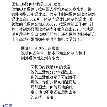
回复136楼
你好我是110
的发言:
假如63岁退休，按中国人平均寿命83岁来算，那一
共能领取20年退休金。假定体制内退休金比体制外
退休金高1.5万/月，体制内退休比体制外退休，所
领取的总退休金相差360万。按退休前工作40年计
算，体制外只需比体制内年收入高出9万，也就是
说月薪平均高出7500元即可。还不用算体制外前几
十年高薪积累而拥有的时间和机会受益了。
回复
1882026511
的发言:
说明你还年青，根本不知道体制内和体
制外退休后差别有多大！
回复
你好我是110
的发言:
他的生活你分分钟能过上。
你的生活他这辈子可能都不
可能。你们的起点相近而结
局却迥然。你羡慕他的稳
定，他指不定还在后悔当年
的选择，哈哈
0
回复