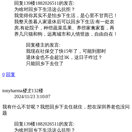
回复139楼
1882026511
的发言:
为啥对回乡下生活这么抗拒？
我觉得你其实不是怕乡下生活，是心里不甘而已！
我整天羨暮人家退休后可以回乡下生活:有一处农
房,有处院子，种些蔬菜瓜果、养些家禽家畜，再
养几只猫和狗，远离城市和人情世故，自由自在！
回复
楼主
的发言:
我现在社保交了快15年了，可能到那时
退休金也不会超过3K，这日子咋过？
只能回乡下去住了
0
回复
tonyharma
楼主
132楼
2024/11/23 3:10:07
我有什么不甘呢？我想回乡下去住就住，想在深圳养老也没问
题
回复139楼
1882026511
的发言:
为啥对回乡下生活这么抗拒？