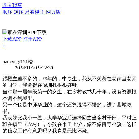
凡人琐事
顺序
逆序
只看楼主
网页版
下载APP
打开APP
+
nancycgf
121楼
2024/11/20 9:12:39
跟楼主差不多的，79年的，中专生，我从不羡慕在老家当老师
的同学，我觉得在深圳扎根很好呀。
当时那一届年级第一的女生，在乡村教书几十年，没有资源根
本调不到城里。
另一个也是中师毕业的，这个还算混得不错的，进了县城教
书。
我表妹比我小一些，大学毕业后选择回去当乡村干部，平时上
班在镇里（农村），小孩在市里上学，像不像留守小孩？这样
的稳定工作有意思吗？我真是无比怀疑。