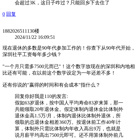
会超过3K，这日子咋过？只能回乡下去住了
0
回复
1882026511
130楼
2024/11/22 16:09:51
现在退休的多数是90年代参加工作的！你查下从90年代开始，
深圳社平工资每年多少钱？
"一个月只需多7500元而已"！这个数字放现在的深圳和内地相
比还有可能，在以前这个数学设定为一年还差不多！
还有你说的"嬴得的时间和有会成本"指什么？
回复
你好我是110
的发言:
假如63岁退休，按中国人平均寿命83岁来算，那一
共能领取20年退休金。假定体制内退休金比体制外
退休金高1.5万/月，体制内退休比体制外退休，所
领取的总退休金相差360万。按退休前工作40年计
算，体制外只需比体制内年收入高出9万，也就是
说月薪平均高出7500元即可。还不用算体制外前几