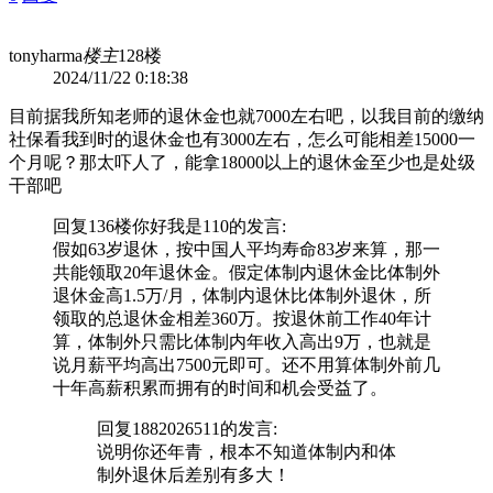
tonyharma
楼主
128楼
2024/11/22 0:18:38
目前据我所知老师的退休金也就7000左右吧，以我目前的缴纳
社保看我到时的退休金也有3000左右，怎么可能相差15000一
个月呢？那太吓人了，能拿18000以上的退休金至少也是处级
干部吧
回复136楼
你好我是110
的发言:
假如63岁退休，按中国人平均寿命83岁来算，那一
共能领取20年退休金。假定体制内退休金比体制外
退休金高1.5万/月，体制内退休比体制外退休，所
领取的总退休金相差360万。按退休前工作40年计
算，体制外只需比体制内年收入高出9万，也就是
说月薪平均高出7500元即可。还不用算体制外前几
十年高薪积累而拥有的时间和机会受益了。
回复
1882026511
的发言:
说明你还年青，根本不知道体制内和体
制外退休后差别有多大！