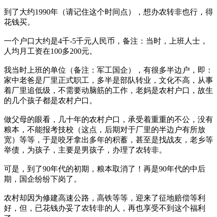
到了大约1990年（请记住这个时间点），想办农转非也行，得
花钱买。
一个户口大约是4千-5千元人民币，备注：当时，上班人士，
人均月工资在100多200元。
我当时上班的单位（备注：军工国企），有很多半边户，即：
家中老爸是厂里正式职工，多半是部队转业，文化不高，从事
着厂里追低级，不需要动脑筋的工作，老妈是农村户口，故生
的几个孩子都是农村户口。
做父母的眼看，几十年的农村户口，承受着重重的不公，没有
粮本，不能报考技校（这点，后期对于厂里的半边户有所放
宽）等等，于是咬牙拿出多年的积蓄，甚至是找战友，老乡等
举债，为孩子，主要是男孩子，办理了农转非。
可是，到了90年代的初期，粮本取消了！再是90年代的中后
期，国企纷纷下岗了。
农村却因为修建高速公路，高铁等等，迎来了征地赔偿等利
好，但，已花钱办妥了农转非的人，再也享受不到这个福利