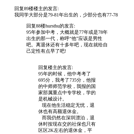
回复89楼
楼主
的发言:
我同学大部分是79-81年出生的，少部分也有77-78
回复88楼
hursthu
的发言:
95年参加中考，大概就是77年或是78年
出生的那一代，称呼“他”应该是男性
吧。离退休还有十多年吧，现在就给自
己定性有点早了吧!
回复
楼主
的发言:
95年的时候，他中考考了
695分，我考了735分，他报
的中师师范学校，我报的国
家部属重点中专学校，学的
是机械设计。
现在他生活稳定无忧，退
休也有高额退休金。
而我仍然在深圳漂泊，退
休时按现在交的社保也只有
区区2K左右的退休金，平