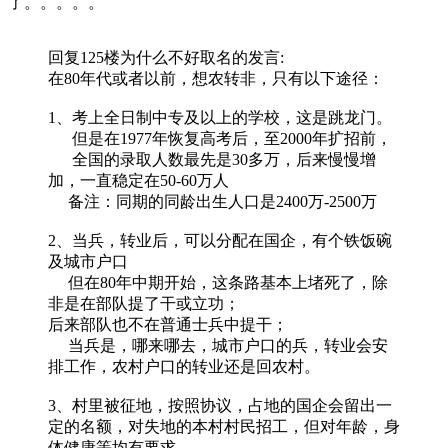
了。。。。。
回复125楼
为什么不好取名
的发言:
在80年代或者以前，想农转非，只有以下途径：
1、考上全日制中专及以上的学校，这是跳龙门。
但是在1977年恢复高考后，至2000年扩招前，
全国的录取人数最先是30多万，后来慢慢增
加，一直稳定在50-60万人
备注：同期的同龄出生人口是2400万-2500万
2、当兵，转业后，可以分配在国企，有个铁饭碗
及城市户口
但在80年中期开始，这条路基本上堵死了，除
非是在部队提了干或立功；
后来部队也不在普通士兵中提干；
当兵是，哪来哪去，城市户口的兵，转业会安
排工作，农村户口的转业还是回农村。
3、村里被征地，按照协议，占地的国企会留出一
定的名额，对失地的本村村民招工，但对年龄，身
体健康等均有要求。