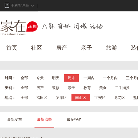
手机客户端
首页
社区
房产
亲子
旅游
装
时间：
全部
今天
明天
周末
一周内
一个月内
三个月
类别：
全部
房产
装修
亲子
教育
美食
二手淘换
地点：
全部
福田区
罗湖区
南山区
宝安区
龙岗区
盐
最新发布
最新点击
最多报名