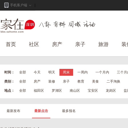
手机客户端
首页
社区
房产
亲子
旅游
装
时间：
全部
今天
明天
周末
一周内
一个月内
三个月
类别：
全部
房产
装修
亲子
教育
美食
二手淘换
地点：
全部
福田区
罗湖区
南山区
宝安区
龙岗区
盐
最新发布
最新点击
最多报名