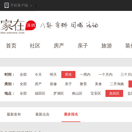
手机客户端
首页
社区
房产
亲子
旅游
装
时间：
全部
今天
明天
周末
一周内
一个月内
三个月
类别：
全部
房产
装修
亲子
教育
美食
二手淘换
地点：
全部
福田区
罗湖区
南山区
宝安区
龙岗区
盐
最新发布
最新点击
最多报名