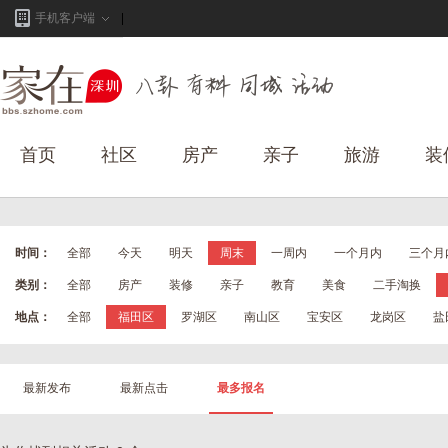
手机客户端
首页
社区
房产
亲子
旅游
装
时间：
全部
今天
明天
周末
一周内
一个月内
三个月
类别：
全部
房产
装修
亲子
教育
美食
二手淘换
地点：
全部
福田区
罗湖区
南山区
宝安区
龙岗区
盐
最新发布
最新点击
最多报名