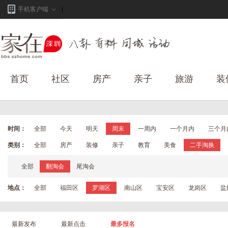
手机客户端
首页
社区
房产
亲子
旅游
装
时间：
全部
今天
明天
周末
一周内
一个月内
三个月
类别：
全部
房产
装修
亲子
教育
美食
二手淘换
全部
翻淘会
尾淘会
地点：
全部
福田区
罗湖区
南山区
宝安区
龙岗区
盐
最新发布
最新点击
最多报名