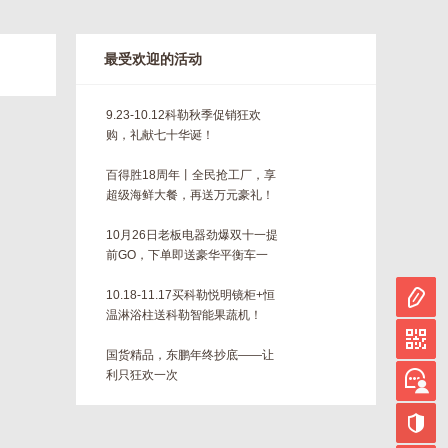
最受欢迎的活动
9.23-10.12科勒秋季促销狂欢
购，礼献七十华诞！
百得胜18周年丨全民抢工厂，享
超级海鲜大餐，再送万元豪礼！
10月26日老板电器劲爆双十一提
前GO，下单即送豪华平衡车一
台！！
10.18-11.17买科勒悦明镜柜+恒
温淋浴柱送科勒智能果蔬机！
国货精品，东鹏年终抄底——让
利只狂欢一次