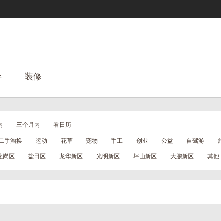
游
装修
内
三个月内
看日历
二手淘换
运动
花草
宠物
手工
创业
公益
自驾游
龙岗区
盐田区
龙华新区
光明新区
坪山新区
大鹏新区
其他