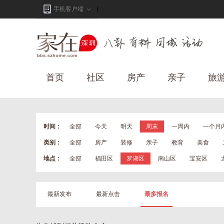
手机客户端
首页
社区
房产
亲子
旅
时间：
全部
今天
明天
周末
一周内
一个月
类别：
全部
房产
装修
亲子
教育
美食
地点：
全部
福田区
罗湖区
南山区
宝安区
最新发布
最新点击
最多报名