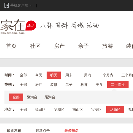
手机客户端
首页
社区
房产
亲子
旅游
装
时间：
全部
今天
明天
周末
一周内
一个月内
三个月
类别：
全部
房产
装修
亲子
教育
美食
二手淘换
全部
翻淘会
尾淘会
地点：
全部
福田区
罗湖区
南山区
宝安区
龙岗区
盐
最新发布
最新点击
最多报名