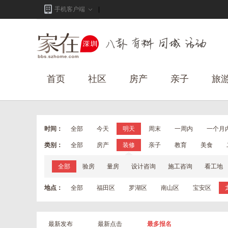
手机客户端
首页
社区
房产
亲子
旅
时间：
全部
今天
明天
周末
一周内
一个月
类别：
全部
房产
装修
亲子
教育
美食
全部
验房
量房
设计咨询
施工咨询
看工地
地点：
全部
福田区
罗湖区
南山区
宝安区
最新发布
最新点击
最多报名