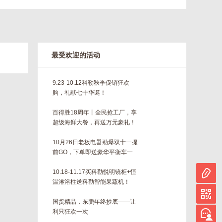
最受欢迎的活动
9.23-10.12科勒秋季促销狂欢
购，礼献七十华诞！
百得胜18周年丨全民抢工厂，享
超级海鲜大餐，再送万元豪礼！
10月26日老板电器劲爆双十一提
前GO，下单即送豪华平衡车一
台！！
10.18-11.17买科勒悦明镜柜+恒
温淋浴柱送科勒智能果蔬机！
国货精品，东鹏年终抄底——让
利只狂欢一次