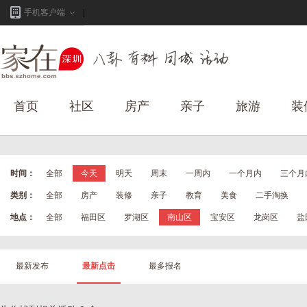
手机客户端
首页
社区
房产
亲子
旅游
装
时间：
全部
今天
明天
周末
一周内
一个月内
三个月
类别：
全部
房产
装修
亲子
教育
美食
二手淘换
地点：
全部
福田区
罗湖区
南山区
宝安区
龙岗区
盐
最新发布
最新点击
最多报名