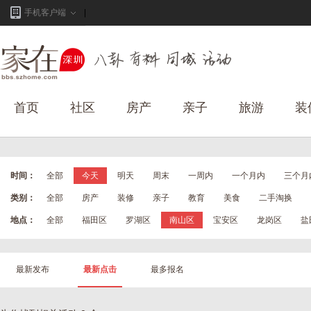
手机客户端
首页
社区
房产
亲子
旅游
装
时间：
全部
今天
明天
周末
一周内
一个月内
三个月
类别：
全部
房产
装修
亲子
教育
美食
二手淘换
地点：
全部
福田区
罗湖区
南山区
宝安区
龙岗区
盐
最新发布
最新点击
最多报名