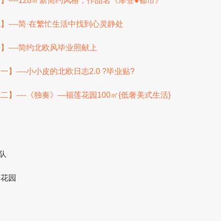
----128㎡新简约风格，作品名《摩登●都市》
----简·在繁忙生活中找到心灵静处
----简约北欧风毕业照献上
----小小皮的北欧日志2.0 ?毕业贴?
】----《独奏》—福莲花园100㎡{低奢美式生活}
队
海花园