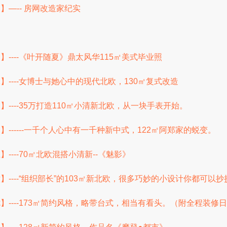
】—-- 房网改造家纪实
：
----《叶开随夏》鼎太风华115㎡美式毕业照
----女博士与她心中的现代北欧，130㎡复式改造
----35万打造110㎡小清新北欧，从一块手表开始。
------一千个人心中有一千种新中式，122㎡阿郑家的蜕变。
----70㎡北欧混搭小清新--《魅影》
----“组织部长”的103㎡新北欧，很多巧妙的小设计你都可以抄
】----173㎡简约风格，略带台式，相当有看头。（附全程装修