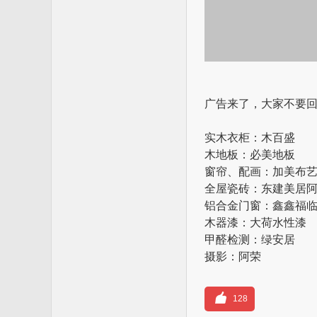
广告来了，大家不要
实木衣柜：木百盛
木地板：必美地板
窗帘、配画：加美布
全屋瓷砖：东建美居
铝合金门窗：鑫鑫福
木器漆：大荷水性漆
甲醛检测：绿安居
摄影：阿荣
128