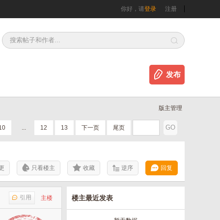
你好，请
登录
注册
发布
版主管理
10
...
12
13
下一页
尾页
更
只看楼主
收藏
逆序
回复
引用
楼主最近发表
主楼