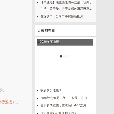
【毕业照】法兰西之吻—这是一场关于
生活、关于爱、关于梦想的浪漫邂逅...
在深圳二十分享二手房翻新图片
大家都在看
2026年爬山记
我做的晚饭
抄。
收发多少红包？
26年计划每周一爬，一般周一进山
日记链接）。
回老家的感想，真实的社会和深思
你们的候补订单兑现了吗？