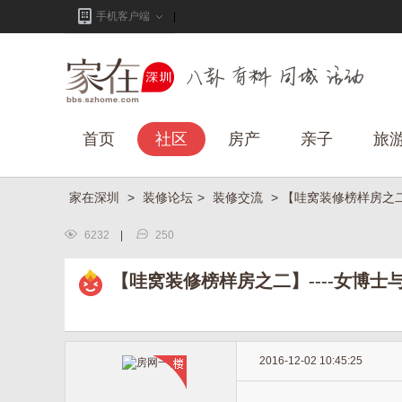
手机客户端
首页
社区
房产
亲子
旅
家在深圳
>
装修论坛
>
装修交流
> 【哇窝装修榜样房之二
6232
|
250
【哇窝装修榜样房之二】----女博士
2016-12-02 10:45:25