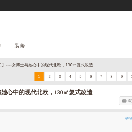
游
装修
】----女博士与她心中的现代北欧，130㎡复式改造
1
2
3
4
5
6
7
8
9
与她心中的现代北欧，130㎡复式改造
追
举报