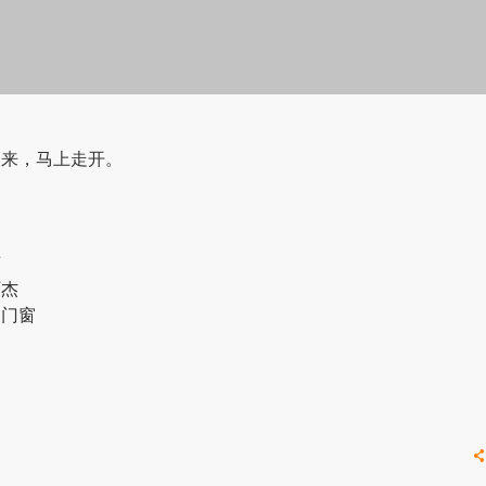
回来，马上走开。
艺
阿杰
临门窗