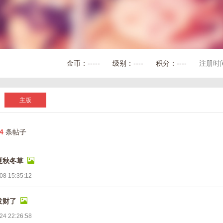
金币：
-----
级别：
----
积分：
----
注册时
主版
4
条帖子
夏秋冬草
08 15:35:12
发财了
24 22:26:58