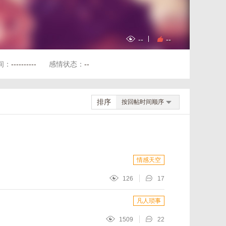
--
--
间：
----------
感情状态：
--
排序
按回帖时间顺序
情感天空
126
17
凡人琐事
1509
22