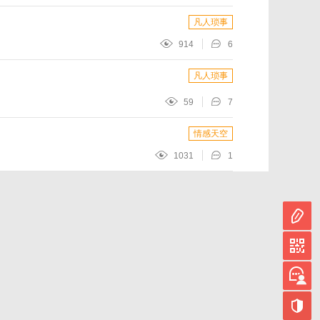
凡人琐事
914
6
凡人琐事
59
7
情感天空
1031
1