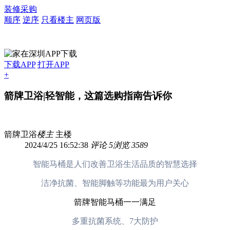
装修采购
顺序
逆序
只看楼主
网页版
下载APP
打开APP
+
箭牌卫浴|轻智能，这篇选购指南告诉你
箭牌卫浴
楼主
主楼
2024/4/25 16:52:38
评论 5
浏览 3589
智能马桶是人们改善卫浴生活品质的智慧选择
洁净抗菌、智能脚触等功能最为用户关心
箭牌智能马桶一一满足
多重抗菌系统、7大防护