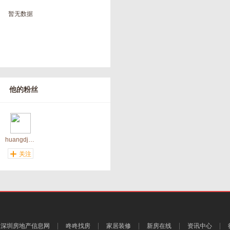
暂无数据
他的粉丝
huangdj520
关注
深圳房地产信息网
咚咚找房
家居装修
新房在线
资讯中心