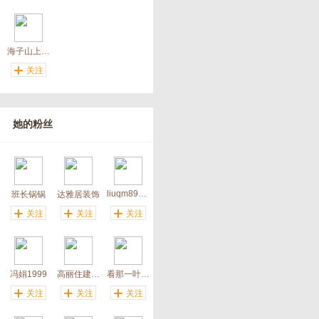
海子山上姊妹湖
关注
她的粉丝
liuqm891103
班长锅锅
达雅居装饰
关注
关注
关注
冯娟1999
高丽住建阿龙
看那一叶春风
关注
关注
关注