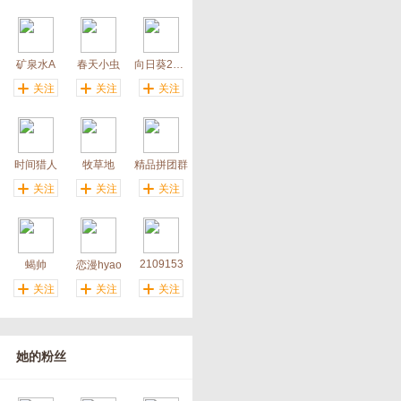
矿泉水A
春天小虫
向日葵20121
关注
关注
关注
时间猎人
牧草地
精品拼团群
关注
关注
关注
2109153
蝎帅
恋漫hyao
关注
关注
关注
她的粉丝