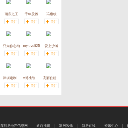
顶底之王
千年股雅
冯惠敏
关注
关注
关注
myloveli25
只为你心动
爱上沙滩
关注
关注
关注
深圳定制衣柜
A博比装饰王工
高丽住建紫微13715148972
关注
关注
关注
深圳房地产信息网
咚咚找房
家居装修
新房在线
资讯中心